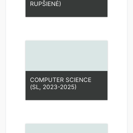
RUPŠIENĖ)
Kategorija:
Fiziniai mokslai
Access
Dėstytojas: Ilona Rupšienė
COMPUTER SCIENCE
(SL, 2023-2025)
Kategorija:
Fiziniai mokslai
Access
Dėstytojas: Ilona Rupšienė