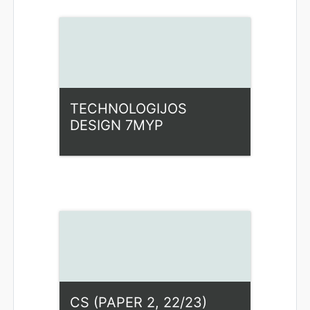
Dėstytojas: Loreta
Beniušienė
TECHNOLOGIJOS
DESIGN 7MYP
Kategorija:
Fiziniai mokslai
Access
CS (PAPER 2, 22/23)