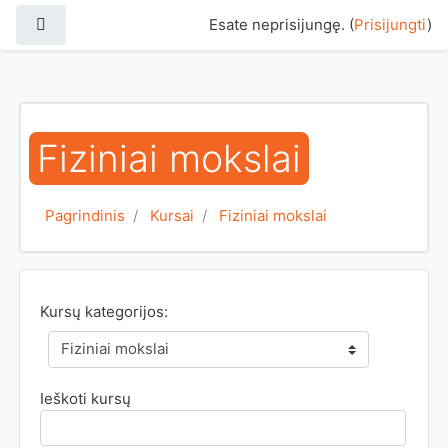
Pereiti į pagrindinį turinį
Šoninis skydelis
Esate neprisijungę. (
Prisijungti
)
Fiziniai mokslai
Pagrindinis
Kursai
Fiziniai mokslai
Kursų kategorijos:
Ieškoti kursų