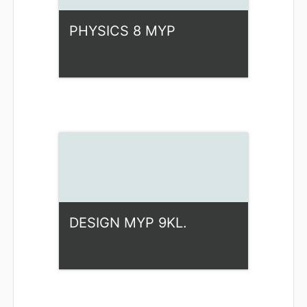
PHYSICS 8 MYP
Kategorija:
Fiziniai mokslai
Access
Dėstytojas: Marius Žadvydas
DESIGN MYP 9KL.
Kategorija:
Fiziniai mokslai
Access