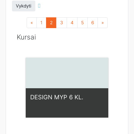
Vykdyti
Ankstesnis
(dabartinis)
Pirmyn
«
1
2
3
4
5
6
»
Kursai
DESIGN MYP 6 KL.
Kategorija:
Fiziniai mokslai
Access