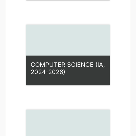
Kategorija:
Fiziniai mokslai
Access
Dėstytojas: Ilona Rupšienė
COMPUTER SCIENCE (IA,
2024-2026)
Kategorija:
Fiziniai mokslai
Access
Dėstytojas: Ilona Rupšienė