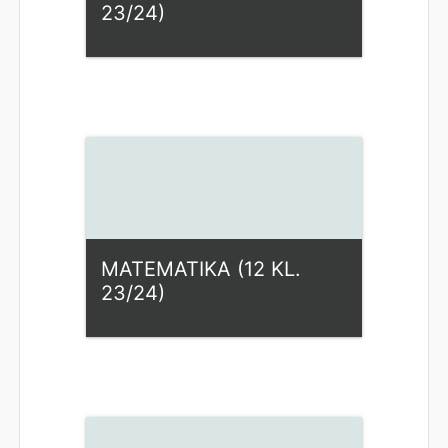
23/24)
Kategorija:
Fiziniai mokslai
Access
Dėstytojas: Rasa Karapetian
MATEMATIKA (12 KL.
23/24)
Kategorija:
Fiziniai mokslai
Access
Dėstytojas: Rasa Karapetian