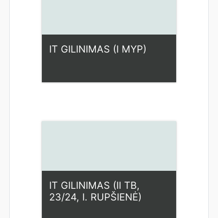
IT GILINIMAS (I MYP)
Kategorija:
Fiziniai mokslai
Access
Dėstytojas: Ilona Rupšienė
IT GILINIMAS (II TB,
23/24, I. RUPŠIENĖ)