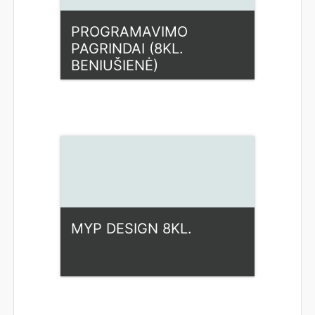
PROGRAMAVIMO
PAGRINDAI (8KL.
BENIUŠIENĖ)
Kategorija:
Fiziniai mokslai
Access
Dėstytojas: Loreta
Beniušienė
MYP DESIGN 8KL.
Kategorija:
Fiziniai mokslai
Access