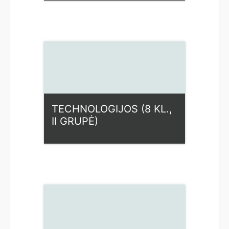
Kategorija:
Fiziniai mokslai
Access
Dėstytojas: Lina Pridotkienė
TECHNOLOGIJOS (8 KL.,
II GRUPĖ)
Kategorija:
Fiziniai mokslai
Access
Dėstytojas: Ilona Rupšienė