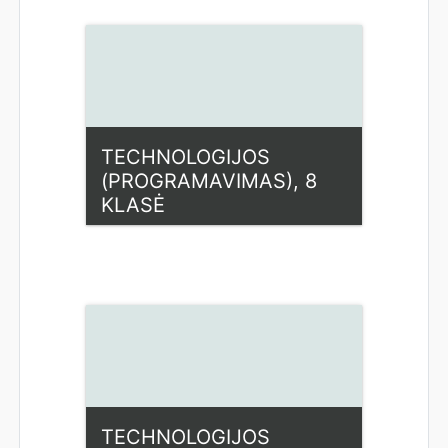
Access
Dėstytojas: Loreta
Beniušienė
TECHNOLOGIJOS
(PROGRAMAVIMAS), 8
KLASĖ
Kategorija:
Fiziniai mokslai
Access
Dėstytojas: Loreta
Beniušienė
TECHNOLOGIJOS