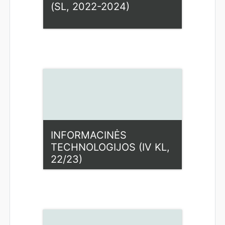
(SL, 2022-2024)
Kategorija:
Fiziniai mokslai
Access
Dėstytojas: Ilona Rupšienė
INFORMACINĖS
TECHNOLOGIJOS (IV KL,
22/23)
Kategorija:
Fiziniai mokslai
Access