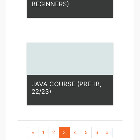
BEGINNERS)
Kategorija:
Fiziniai mokslai
Access
Dėstytojas: Ilona Rupšienė
JAVA COURSE (PRE-IB,
22/23)
Kategorija:
Fiziniai mokslai
Access
Ankstesnis
(dabartinis)
Pirmyn
«
1
2
3
4
5
6
»
Dėstytojas: Ilona Rupšienė