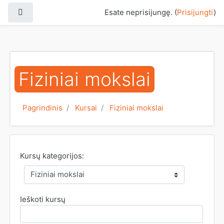
Pereiti į pagrindinį turinį
Šoninis skydelis
Esate neprisijungę. (
Prisijungti
)
Fiziniai mokslai
Pagrindinis
Kursai
Fiziniai mokslai
Kursų kategorijos:
Ieškoti kursų