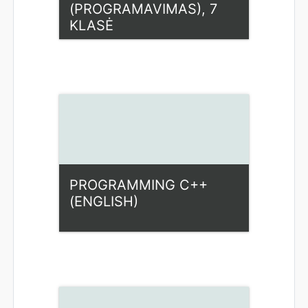
(PROGRAMAVIMAS), 7
KLASĖ
Kategorija:
Fiziniai mokslai
Access
Dėstytojas: Loreta
Beniušienė
PROGRAMMING C++
(ENGLISH)
Kategorija:
Fiziniai mokslai
Access