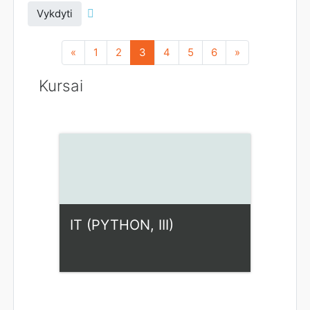
Vykdyti
Ankstesnis
(dabartinis)
Pirmyn
«
1
2
3
4
5
6
»
Kursai
IT (PYTHON, III)
Kategorija:
Fiziniai mokslai
Access