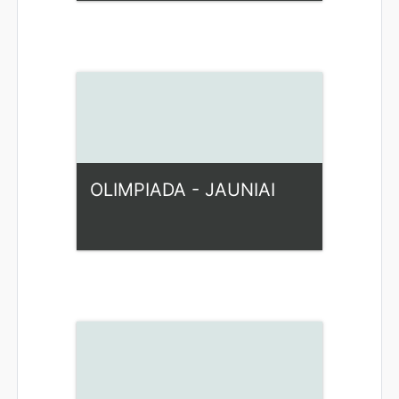
Kategorija:
Fiziniai mokslai
Access
Dėstytojas: Ilona Rupšienė
OLIMPIADA - JAUNIAI
Kategorija:
Fiziniai mokslai
Access
Dėstytojas: Ilona Rupšienė