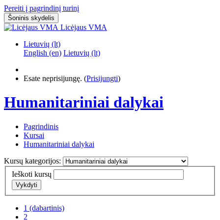
Pereiti į pagrindinį turinį
Šoninis skydelis
Licėjaus VMA
Lietuvių ‎(lt)‎
English ‎(en)‎
Lietuvių ‎(lt)‎
Esate neprisijungę. (
Prisijungti
)
Humanitariniai dalykai
Pagrindinis
Kursai
Humanitariniai dalykai
Kursų kategorijos:
Ieškoti kursų
Vykdyti
1
(dabartinis)
2