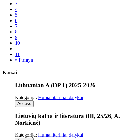
3
4
5
6
7
8
9
10
…
11
»
Pirmyn
Kursai
Lithuanian A (DP 1) 2025-2026
Kategorija:
Humanitariniai dalykai
Access
Lietuvių kalba ir literatūra (III, 25/26, A.
Norkienė)
Kategorija:
Humanitariniai dalykai