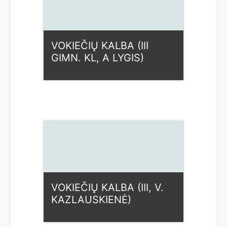
Kazlauskienė
VOKIEČIŲ KALBA (III
GIMN. KL, A LYGIS)
Kategorija:
Humanitariniai
dalykai
Access
Dėstytojas: Vaida
Kazlauskienė
VOKIEČIŲ KALBA (III, V.
KAZLAUSKIENĖ)