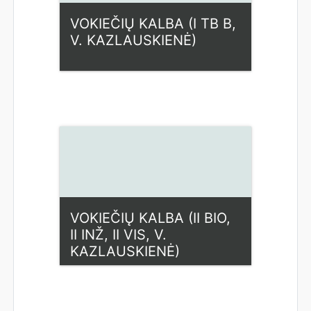
VOKIEČIŲ KALBA (I TB B,
V. KAZLAUSKIENĖ)
Kategorija:
Humanitariniai
dalykai
Access
Dėstytojas: Vaida
Kazlauskienė
VOKIEČIŲ KALBA (II BIO,
II INŽ, II VIS, V.
KAZLAUSKIENĖ)