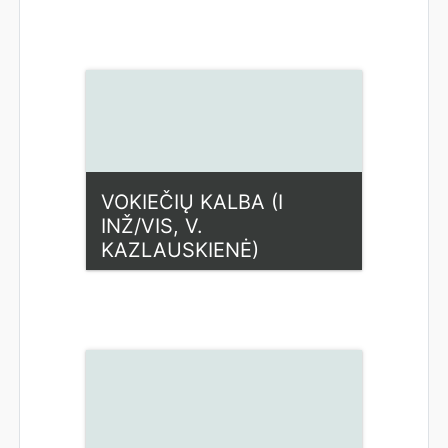
Kategorija:
Humanitariniai
dalykai
Access
Dėstytojas: Laima Kuprienė
VOKIEČIŲ KALBA (I
INŽ/VIS, V.
KAZLAUSKIENĖ)
Kategorija:
Humanitariniai
dalykai
Access
Dėstytojas: Vaida
Kazlauskienė