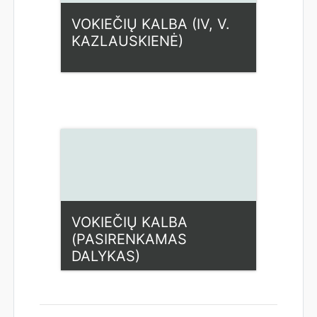
VOKIEČIŲ KALBA (IV, V.
KAZLAUSKIENĖ)
Kategorija:
Humanitariniai
dalykai
Access
Dėstytojas: Vaida
Kazlauskienė
VOKIEČIŲ KALBA
(PASIRENKAMAS
DALYKAS)