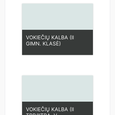
Kategorija:
Humanitariniai
dalykai
Access
Dėstytojas: Vaida
Kazlauskienė
VOKIEČIŲ KALBA (II
GIMN. KLASĖ)
Kategorija:
Humanitariniai
dalykai
Access
Dėstytojas: Vaida
Kazlauskienė
VOKIEČIŲ KALBA (II