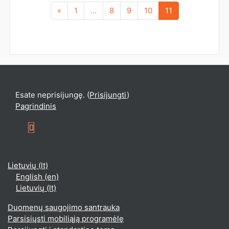
Kategorija:
Humanitariniai
Ankstesnis
(dabartinis)
«
1
…
8
9
10
11
dalykai
Access
Dėstytojas: Vaida
Kazlauskienė
Esate neprisijungę. (
Prisijungti
)
Pagrindinis
http://www.klaipedoslicejus.lt/
Lietuvių ‎(lt)‎
English ‎(en)‎
Lietuvių ‎(lt)‎
Duomenų saugojimo santrauka
Parsisiųsti mobiliąją programėlę