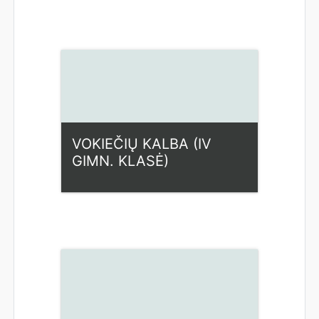
Kategorija:
Humanitariniai
dalykai
Access
Dėstytojas: Vaida
Kazlauskienė
VOKIEČIŲ KALBA (IV
GIMN. KLASĖ)
Kategorija:
Humanitariniai
dalykai
Access
Dėstytojas: Vaida
Kazlauskienė