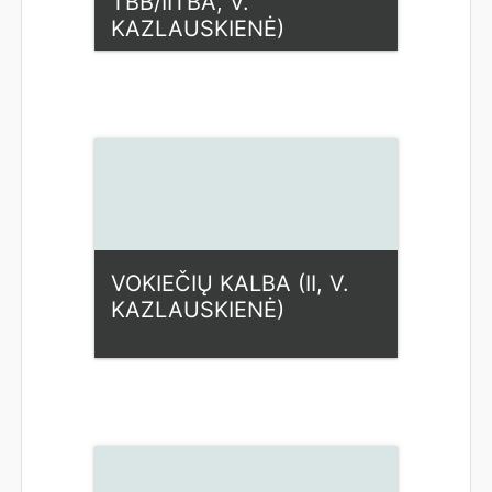
TBB/IITBA, V.
KAZLAUSKIENĖ)
Kategorija:
Humanitariniai
dalykai
Access
Dėstytojas: Vaida
Kazlauskienė
VOKIEČIŲ KALBA (II, V.
KAZLAUSKIENĖ)
Kategorija:
Humanitariniai
dalykai
Access
Dėstytojas: Vaida