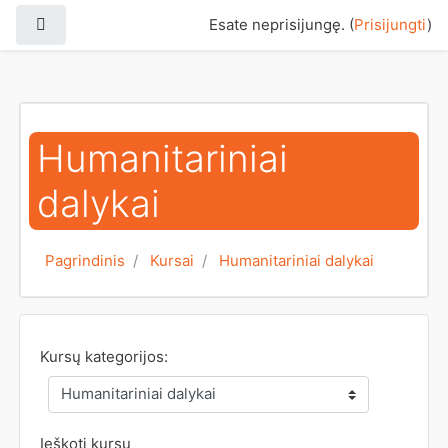
Pereiti į pagrindinį turinį
Šoninis skydelis
Esate neprisijungę. (
Prisijungti
)
Humanitariniai
dalykai
Pagrindinis
Kursai
Humanitariniai dalykai
Kursų kategorijos:
Ieškoti kursų