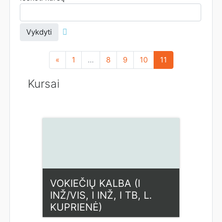
Vykdyti
Ankstesnis
(dabartinis)
«
1
…
8
9
10
11
Kursai
VOKIEČIŲ KALBA (I
INŽ/VIS, I INŽ, I TB, L.
KUPRIENĖ)